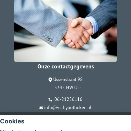
Onze contactgegevens
Ussenstraat 98
5345 HW Oss
06-21256116
info@vclhypotheken.nl
© Copyright
Assupport BV
2026
Cookies
Sitemap